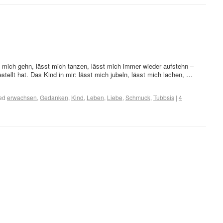
t mich gehn, lässt mich tanzen, lässt mich immer wieder aufstehn –
tellt hat. Das Kind in mir: lässt mich jubeln, lässt mich lachen, …
ed
erwachsen
,
Gedanken
,
Kind
,
Leben
,
Liebe
,
Schmuck
,
Tubbsis
|
4