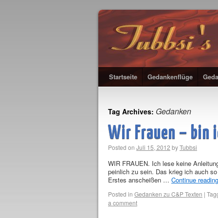
Startseite
Gedankenflüge
Geda
Gedanken
Tag Archives:
Wir Frauen – bin 
Posted on
Juli 15, 2012
by
Tubbsi
WIR FRAUEN. Ich lese keine Anleitunge
peinlich zu sein. Das krieg ich auch s
Erstes anscheißen …
Continue readin
Posted in
Gedanken zu C&P Texten
|
Tag
a comment