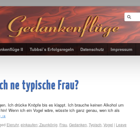
nkenflüge II
Tubbsi’s Erfolgsregeln
Datenschutz
Impressum
ich ne typische Frau?
n. Ich drücke Knöpfe bis es klappt. Ich brauche keinen Alkohol um
o hin! Wenn ich ein Vogel wäre, wüsste ich ganz genau, wen ich als
g
→
ged
Eieruhr
,
einkaufen; Zaunkönig
,
Frau
,
Gedanken
,
Typisch
,
Vogel
|
Leave