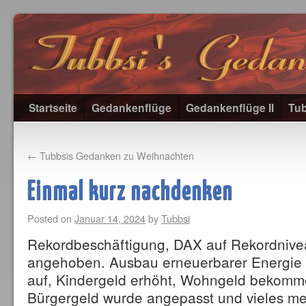
Startseite
Gedankenflüge
Gedankenflüge II
Tub
←
Tubbsis Gedanken zu Weihnachten
Einmal kurz nachdenken
Posted on
Januar 14, 2024
by
Tubbsi
Rekordbeschäftigung, DAX auf Rekordnive
angehoben. Ausbau erneuerbarer Energie n
auf, Kindergeld erhöht, Wohngeld bekomm
Bürgergeld wurde angepasst und vieles m