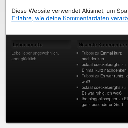
Diese Website verwendet Akismet, um Spa
Erfahre, wie deine Kommentardaten verarb
Lebensmotto
Neueste Kommentare
Lebe lieber ungewöhnlich,
Tubbsi
zu
Einmal kurz
aber glücklich.
nachdenken
octaaf coeckelberghs
zu
Einmal kurz nachdenken
Tubbsi
zu
Es war ruhig, i
weiß
octaaf coeckelberghs
zu
Es war ruhig, ich weiß
the blogphilosopher
zu
Ei
ganz besonderer Gruß