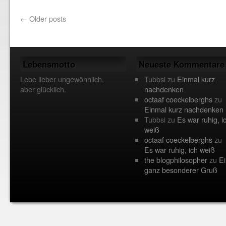
←
Older posts
Lebensmotto
Neueste Kommentare
Lebe lieber ungewöhnlich,
Tubbsi
zu
Einmal kurz
aber glücklich.
nachdenken
octaaf coeckelberghs
zu
Einmal kurz nachdenken
Tubbsi
zu
Es war ruhig, i
weiß
octaaf coeckelberghs
zu
Es war ruhig, ich weiß
the blogphilosopher
zu
Ei
ganz besonderer Gruß