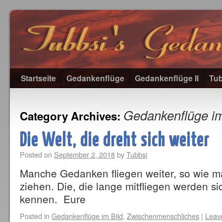
Startseite
Gedankenflüge
Gedankenflüge II
Tub
Gedankenflüge im
Category Archives:
Die Welt, die dreht sich weiter
Posted on
September 2, 2018
by
Tubbsi
Manche Gedanken fliegen weiter, so wie 
ziehen. Die, die lange mitfliegen werden si
kennen. Eure
Posted in
Gedankenflüge im Bild
,
Zwischenmenschliches
|
Leav