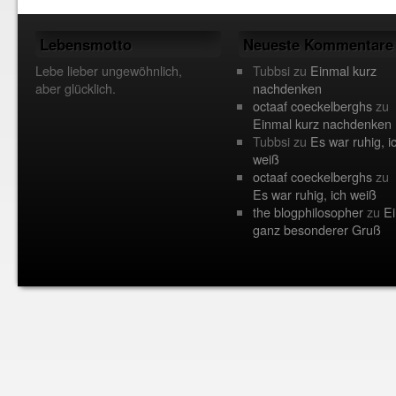
Lebensmotto
Neueste Kommentare
Lebe lieber ungewöhnlich,
Tubbsi
zu
Einmal kurz
aber glücklich.
nachdenken
octaaf coeckelberghs
zu
Einmal kurz nachdenken
Tubbsi
zu
Es war ruhig, i
weiß
octaaf coeckelberghs
zu
Es war ruhig, ich weiß
the blogphilosopher
zu
Ei
ganz besonderer Gruß