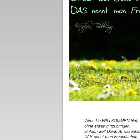
Wenn Du WILLKOMMEN bist,
ohne etwas mitzubringen,
einfach weil Deine Anwesenhei
DAS nennt man Freundschaft.