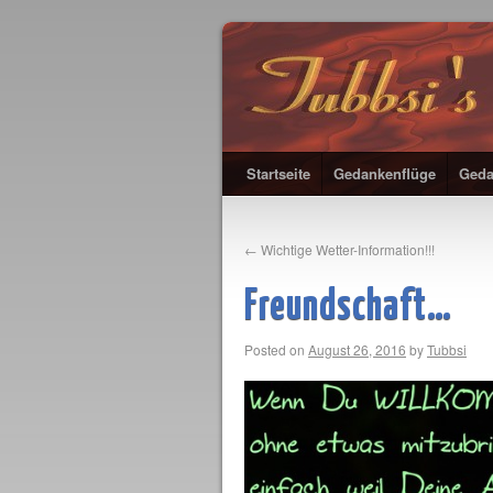
Startseite
Gedankenflüge
Geda
←
Wichtige Wetter-Information!!!
Freundschaft…
Posted on
August 26, 2016
by
Tubbsi