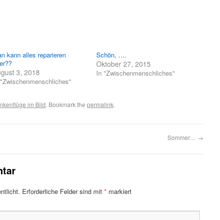
geöffnet)
n kann alles reparieren
Schön, ….
er??
Oktober 27, 2015
gust 3, 2018
In "Zwischenmenschliches"
 "Zwischenmenschliches"
kenflüge im Bild
. Bookmark the
permalink
.
Sommer…
→
tar
ntlicht.
Erforderliche Felder sind mit
*
markiert