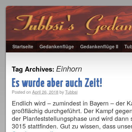
Startseite
Gedankenflüge
Gedankenflüge II
Tub
Einhorn
Tag Archives:
Es wurde aber auch Zeit!
Posted on
April 26, 2018
by
Tubbsi
Endlich wird – zumindest in Bayern – der 
großflächig durchgeführt. Der Kampf gegen 
der Planfeststellungsphase und wird dann s
3015 stattfinden. Gut zu wissen, dass unse