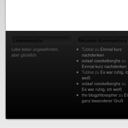
Lebensmotto
Neueste Kommentare
Lebe lieber ungewöhnlich,
Tubbsi
zu
Einmal kurz
aber glücklich.
nachdenken
octaaf coeckelberghs
zu
Einmal kurz nachdenken
Tubbsi
zu
Es war ruhig, i
weiß
octaaf coeckelberghs
zu
Es war ruhig, ich weiß
the blogphilosopher
zu
Ei
ganz besonderer Gruß