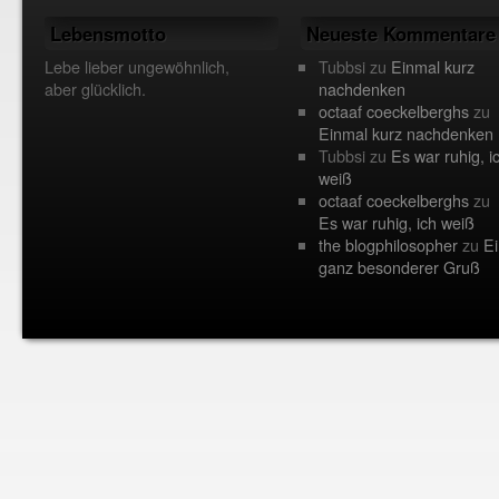
Lebensmotto
Neueste Kommentare
Lebe lieber ungewöhnlich,
Tubbsi
zu
Einmal kurz
aber glücklich.
nachdenken
octaaf coeckelberghs
zu
Einmal kurz nachdenken
Tubbsi
zu
Es war ruhig, i
weiß
octaaf coeckelberghs
zu
Es war ruhig, ich weiß
the blogphilosopher
zu
Ei
ganz besonderer Gruß