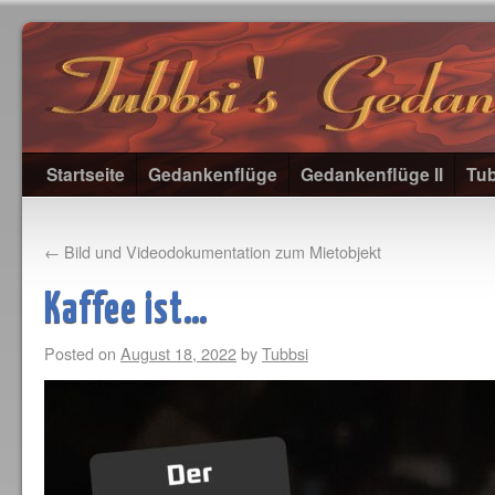
Startseite
Gedankenflüge
Gedankenflüge II
Tub
←
Bild und Videodokumentation zum Mietobjekt
Kaffee ist…
Posted on
August 18, 2022
by
Tubbsi