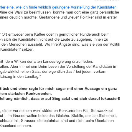
er eine, wie ich finde wirklich gelungene Vorstellung der Kandidaten
,
Ohne die Wahl zu beeinflussen konnte man dort eine ganz persönliche
eines deutlich machte: Gestandene und „neue“ Politiker sind in erster
 Ort entweder beim Kaffee oder in gemütlicher Runde auch beim
n sich die Kandidaten nicht auf die Leute zu zugehen. Ihnen zu
 den Menschen aussieht. Wo Ihre Ängste sind, was sie von der Politik
n Kandidaten“ setzen.
mit dem Wirken der alten Landesregierung unzufrieden.
allen. Aber in meinem Beim Lesen der Vorstellung der Kandidaten in
 gab wirklich einen Satz, der eigentlich „fast“ bei jedem vorkam.
n Einzug in den Landtag.“
ück und einer ragte für mich sogar mit einer Aussage ein ganz
inem stärksten Konkurrenten.
ellung nämlich, dass er auf Sieg setzt und sich darauf fokussiert!
e, die er vor seinem wohl stärksten Konkurrenten Ralf Schwarzkopf
uf – im Grunde wollen beide das Gleiche. Stabile, soziale Sicherheit,
chtsausfall, Strassen die befahrbar sind und nicht beim Überfahren
Sauerland erinnern.