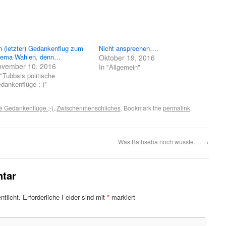
n (letzter) Gedankenflug zum
Nicht ansprechen….
ema Wahlen, denn…
Oktober 19, 2016
ovember 10, 2016
In "Allgemein"
 "Tubbsis politische
dankenflüge ;-)"
he Gedankenflüge ;-)
,
Zwischenmenschliches
. Bookmark the
permalink
.
Was Bathseba noch wusste….
→
tar
ntlicht.
Erforderliche Felder sind mit
*
markiert