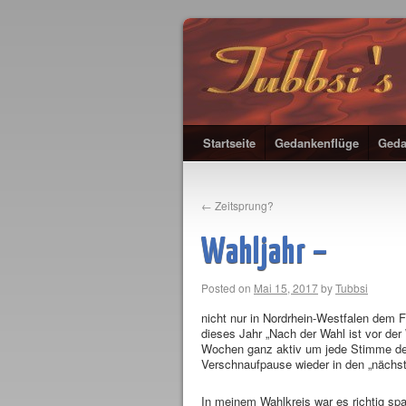
Startseite
Gedankenflüge
Geda
←
Zeitsprung?
Wahljahr –
Posted on
Mai 15, 2017
by
Tubbsi
nicht nur in Nordrhein-Westfalen dem 
dieses Jahr „Nach der Wahl ist vor der 
Wochen ganz aktiv um jede Stimme de
Verschnaufpause wieder in den „nächs
In meinem Wahlkreis war es richtig sp