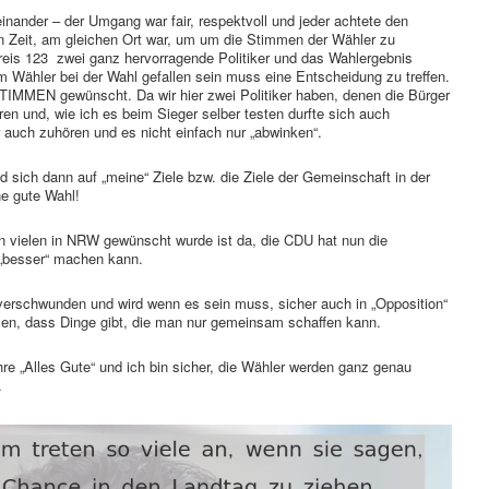
nander – der Umgang war fair, respektvoll und jeder achtete den
n Zeit, am gleichen Ort war, um um die Stimmen der Wähler zu
reis 123 zwei ganz hervorragende Politiker und das Wahlergebnis
m Wähler bei der Wahl gefallen sein muss eine Entscheidung zu treffen.
TIMMEN gewünscht. Da wir hier zwei Politiker haben, denen die Bürger
en und, wie ich es beim Sieger selber testen durfte sich auch
ier auch zuhören und es nicht einfach nur „abwinken“.
und sich dann auf „meine“ Ziele bzw. die Ziele der Gemeinschaft in der
ine gute Wahl!
on vielen in NRW gewünscht wurde ist da, die CDU hat nun die
 „besser“ machen kann.
verschwunden und wird wenn es sein muss, sicher auch in „Opposition“
ssen, dass Dinge gibt, die man nur gemeinsam schaffen kann.
re „Alles Gute“ und ich bin sicher, die Wähler werden ganz genau
.