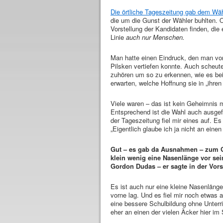
Die örtliche Tageszeitung gab dem Wähl
die um die Gunst der Wähler buhlten. 
Vorstellung der Kandidaten finden, die 
Linie
auch nur Menschen.
Man hatte einen Eindruck, den man vor
Pilsken vertiefen konnte. Auch scheute
zuhören um so zu erkennen, wie es bei
erwarten, welche Hoffnung sie in „ihre
Viele waren – das ist kein Geheimnis 
Entsprechend ist die Wahl auch ausgef
der Tageszeitung fiel mir eines auf. Es
„Eigentlich glaube ich ja nicht an eine
Gut – es gab da Ausnahmen – zum Gl
klein wenig eine Nasenlänge vor se
Gordon Dudas – er sagte in der Vorst
Es ist auch nur eine kleine Nasenläng
vorne lag. Und es fiel mir noch etwas a
eine bessere Schulbildung ohne Unterri
eher an einen der vielen Äcker hier im 