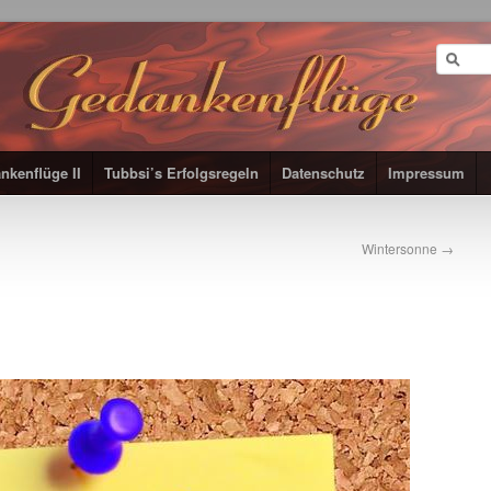
nkenflüge II
Tubbsi’s Erfolgsregeln
Datenschutz
Impressum
Wintersonne
→