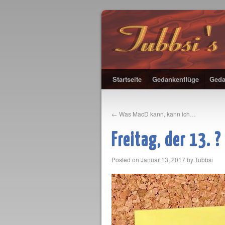
Startseite
Gedankenflüge
Geda
←
Was MacD kann, kann ich…
Freitag, der 13. ?
Posted on
Januar 13, 2017
by
Tubbsi