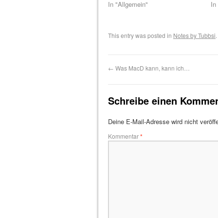
In "Allgemein"
In
This entry was posted in
Notes by Tubbsi
←
Was MacD kann, kann ich…
Schreibe einen Kommen
Deine E-Mail-Adresse wird nicht veröffe
Kommentar
*