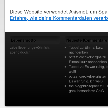
Diese Website verwendet Akismet, um Spa
Erfahre, wie deine Kommentardaten verarb
Lebensmotto
Neueste Kommentare
Lebe lieber ungewöhnlich,
Tubbsi
zu
Einmal kurz
aber glücklich.
nachdenken
octaaf coeckelberghs
zu
Einmal kurz nachdenken
Tubbsi
zu
Es war ruhig, i
weiß
octaaf coeckelberghs
zu
Es war ruhig, ich weiß
the blogphilosopher
zu
Ei
ganz besonderer Gruß