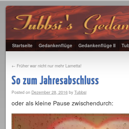
Startseite
Gedankenflüge
Gedankenflüge II
Tub
←
Früher war nicht nur mehr Lametta!
So zum Jahresabschluss
Posted on
Dezember 28, 2016
by
Tubbsi
oder als kleine Pause zwischendurch:
Video-
Player