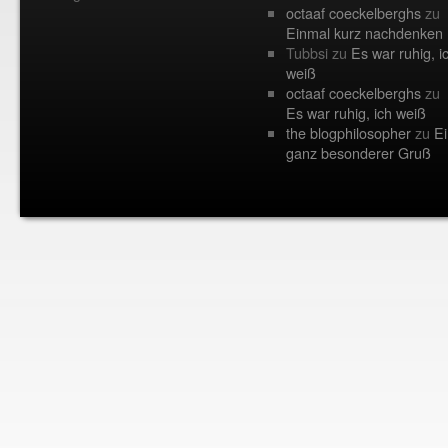
octaaf coeckelberghs
zu
Einmal kurz nachdenken
Tubbsi
zu
Es war ruhig, i
weiß
octaaf coeckelberghs
zu
Es war ruhig, ich weiß
the blogphilosopher
zu
Ei
ganz besonderer Gruß