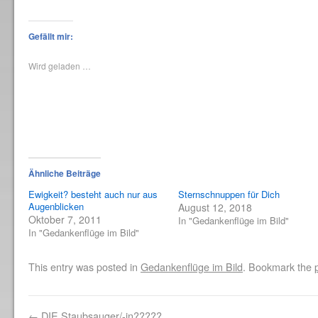
auf
über
auf
auf
auf
auf
auf
ein
Facebook
Twitter
Pinterest
WhatsApp
Reddit
Tumblr
Telegram
Fre
zu
zu
zu
zu
zu
zu
zu
ein
teilen
teilen
teilen
teilen
teilen
teilen
teilen
Lin
Gefällt mir:
(Wird
(Wird
(Wird
(Wird
(Wird
(Wird
(Wird
per
in
in
in
in
in
in
in
E-
neuem
neuem
neuem
neuem
neuem
neuem
neuem
Mai
Wird geladen …
Fenster
Fenster
Fenster
Fenster
Fenster
Fenster
Fenster
zu
geöffnet)
geöffnet)
geöffnet)
geöffnet)
geöffnet)
geöffnet)
geöffnet)
sen
(Wi
in
ne
Fen
geö
Ähnliche Beiträge
Ewigkeit? besteht auch nur aus
Sternschnuppen für Dich
Augenblicken
August 12, 2018
Oktober 7, 2011
In "Gedankenflüge im Bild"
In "Gedankenflüge im Bild"
This entry was posted in
Gedankenflüge im Bild
. Bookmark the
←
DIE Staubsauger/-in?????